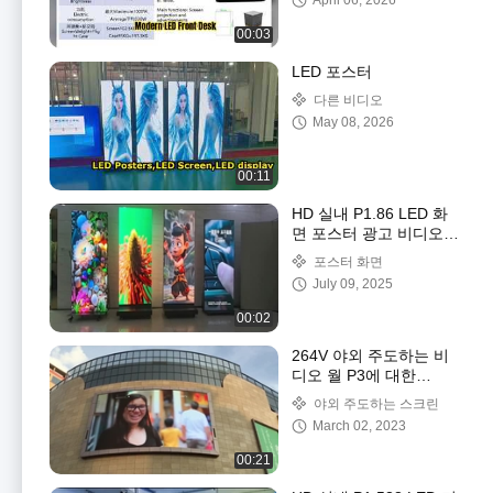
April 06, 2026
00:03
LED 포스터
다른 비디오
May 08, 2026
00:11
HD 실내 P1.86 LED 화
면 포스터 광고 비디오
플레이어 긴 수명
포스터 화면
July 09, 2025
00:02
264V 야외 주도하는 비
디오 월 P3에 대한
AC196V는 화면
야외 주도하는 스크린
576×576mm을 이끌었습
March 02, 2023
니다
00:21