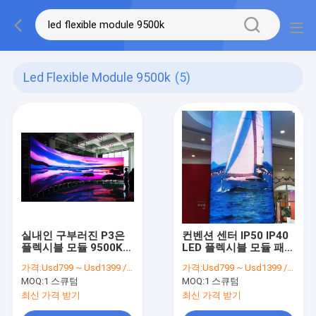
Led Flexible Module 9500k
(5)
실내인 구부러진 P3은
컨벤션 센터 IP50 IP40
플렉시블 모듈 9500K를
LED 플렉시블 모듈 패널
이끌었습니다
비디오 화면 192 Ｘ 192
가격:
Usd799 ~ Usd1399 / Sqm
가격:
Usd799 ~ Usd1399 / Sqm ( price is negotiable )
도트
MOQ:
1 스큐텀
MOQ:
1 스큐텀
최신 가격 받기
최신 가격 받기