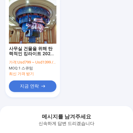
사무실 건물을 위해 탄
력적인 킹라이트 2020
년 실내 led 모듈 SMD
가격:
Usd799 ~ Usd1399 / Sqm ( price is negotiable )
풀 컬러
MOQ:
1 스큐텀
최신 가격 받기
지금 연락
메시지를 남겨주세요
신속하게 답변 드리겠습니다