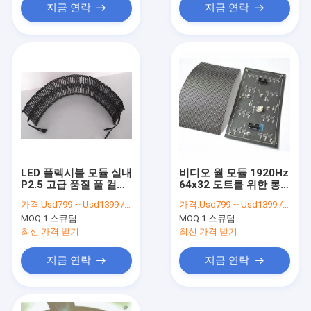
지금 연락
지금 연락
LED 플렉시블 모듈 실내
비디오 월 모듈 1920Hz
P2.5 고급 품질 풀 컬러
64x32 도트를 위한 롱
탄력적 LED 디스플레이
다 탄력적 주도하는 패
가격:
Usd799 ~ Usd1399 / Sqm ( price is negotiable )
가격:
Usd799 ~ Usd1399 / Sqm ( price is negotiable )
스크린 모듈
널
MOQ:
1 스큐텀
MOQ:
1 스큐텀
최신 가격 받기
최신 가격 받기
지금 연락
지금 연락