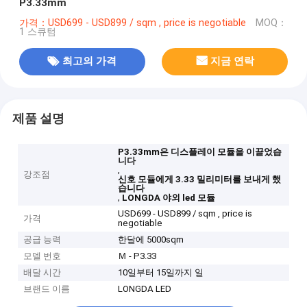
P3.33mm
가격：USD699 - USD899 / sqm , price is negotiable
MOQ：
1 스큐텀
최고의 가격
지금 연락
제품 설명
P3.33mm은 디스플레이 모듈을 이끌었습
니다
,
강조점
신호 모듈에게 3.33 밀리미터를 보내게 했
습니다
,
LONGDA 야외 led 모듈
USD699 - USD899 / sqm , price is
가격
negotiable
공급 능력
한달에 5000sqm
모델 번호
Ｍ - P3.33
배달 시간
10일부터 15일까지 일
브랜드 이름
LONGDA LED